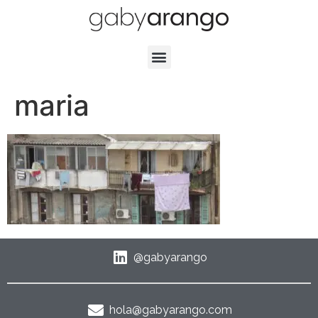
maria
@gabyarango
hola@gabyarango.com