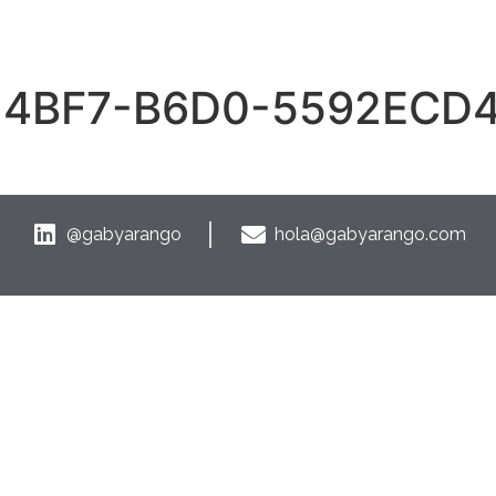
-4BF7-B6D0-5592ECD
@gabyarango
hola@gabyarango.com