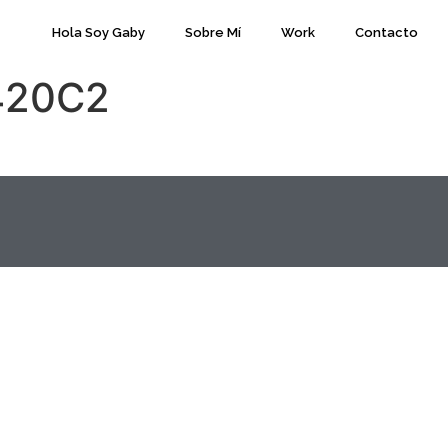
Hola Soy Gaby
Sobre Mí
Work
Contacto
420C2