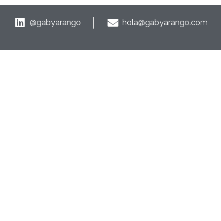
@gabyarango
hola@gabyarango.com