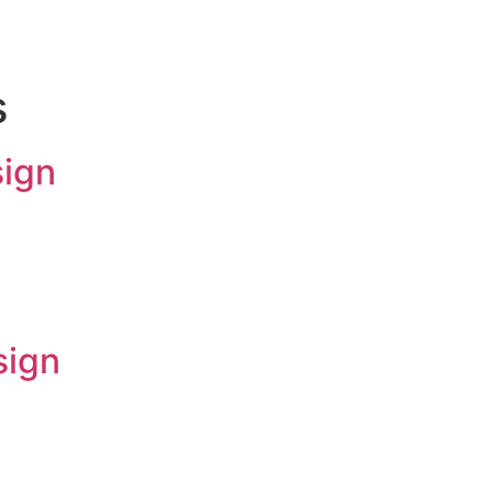
s
sign
sign